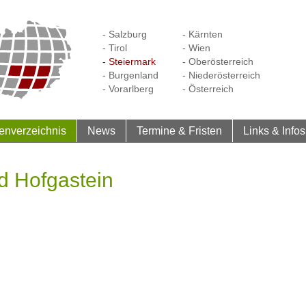
- Salzburg
- Kärnten
- Tirol
- Wien
- Steiermark
- Oberösterreich
- Burgenland
- Niederösterreich
- Vorarlberg
- Österreich
enverzeichnis
News
Termine & Fristen
Links & Infos
d Hofgastein