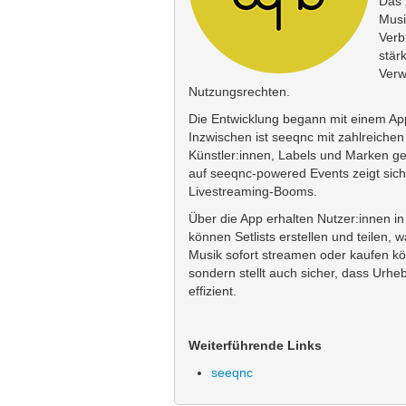
Das 
Musi
Verb
stär
Verw
Nutzungsrechten.
Die Entwicklung begann mit einem App
Inzwischen ist seeqnc mit zahlreiche
Künstler:innen, Labels und Marken ge
auf seeqnc-powered Events zeigt sic
Livestreaming-Booms.
Über die App erhalten Nutzer:innen in
können Setlists erstellen und teilen,
Musik sofort streamen oder kaufen kön
sondern stellt auch sicher, dass Urhe
effizient.
Weiterführende Links
seeqnc