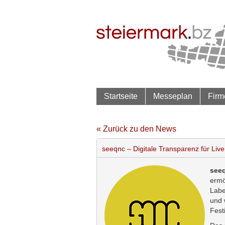
Startseite
Messeplan
Firm
« Zurück zu den News
seeqnc – Digitale Transparenz für Liv
see
ermö
Labe
und 
Fest