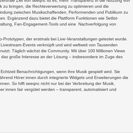
zentrale Ziel von seeqnc ist es, mehr Transparenz in die Nutzung von
k zu bringen, die Rechteverwertung zu optimieren und die
indung zwischen Musikschaffenden, Performenden und Publikum zu
ken. Ergänzend dazu bietet die Plattform Funktionen wie Setlist-
altung, Fan-Engagement-Tools und eine Nachverfolgung von
-Prototypen, der erstmals bei Live-Veranstaltungen getestet wurde.
n Livestream-Events verknüpft und wird weltweit von Tausenden
nutzt. Täglich wächst die Community. Mit über 100 Millionen Views
h das große Interesse an der Lösung – insbesondere im Zuge des
 Echtzeit Benachrichtigungen, wenn ihre Musik gespielt wird. Sie
 während Hörer:innen durch integrierte Widgets und Erweiterungen die
nen. So hilft seeqnc nicht nur bei der Verbreitung der Musik,
ber:innen fair vergütet werden – transparent, automatisiert und