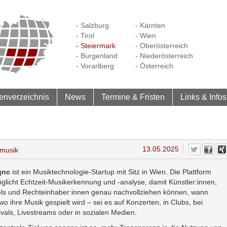
- Salzburg
- Kärnten
- Tirol
- Wien
- Steiermark
- Oberösterreich
- Burgenland
- Niederösterreich
- Vorarlberg
- Österreich
enverzeichnis
News
Termine & Fristen
Links & Infos
13.05.2025
emusik
qnc
ist ein Musiktechnologie-Startup mit Sitz in Wien. Die Plattform
glicht Echtzeit-Musikerkennung und -analyse, damit Künstler:innen,
ls und Rechteinhaber:innen genau nachvollziehen können, wann
wo ihre Musik gespielt wird – sei es auf Konzerten, in Clubs, bei
ivals, Livestreams oder in sozialen Medien.