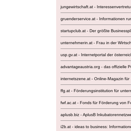
jungewirtschaft.at - Interessenvertre
gruenderservice.at - Informationen
startupclub.at - Der größte Business
unternehmerin.at - Frau in der Wirtsch
usp.gv.at - Internetportal der österr
advantageaustria.org - das offizielle 
internetszene.at - Online-Magazin für D
ffg.at - Förderungsinstitution für u
fwf.ac.at - Fonds für Förderung von 
aplusb.biz - AplusB Inkubatorennetz
i2b.at - ideas to business: Informati