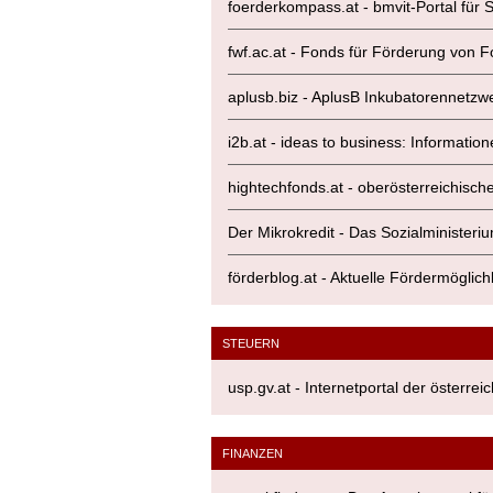
foerderkompass.at - bmvit-Portal fü
fwf.ac.at - Fonds für Förderung von 
aplusb.biz - AplusB Inkubatorennetz
i2b.at - ideas to business: Informati
hightechfonds.at - oberösterreichisch
Der Mikrokredit - Das Sozialministeriu
förderblog.at - Aktuelle Fördermöglich
STEUERN
usp.gv.at - Internetportal der österr
FINANZEN