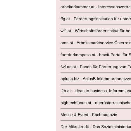
arbeiterkammer.at - Interessensvertret
ffg.at - Förderungsinstitution für u
wifi.at - Wirtschaftsförderinstitut für 
ams.at - Arbeitsmarktservice Österrei
foerderkompass.at - bmvit-Portal fü
fwf.ac.at - Fonds für Förderung von 
aplusb.biz - AplusB Inkubatorennetz
i2b.at - ideas to business: Informati
hightechfonds.at - oberösterreichisch
Messe & Event - Fachmagazin
Der Mikrokredit - Das Sozialministeriu