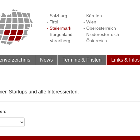
- Salzburg
- Kärnten
- Tirol
- Wien
- Steiermark
- Oberösterreich
- Burgenland
- Niederösterreich
- Vorarlberg
- Österreich
enverzeichnis
News
Termine & Fristen
Links & Infos
er, Startups und alle Interessierten.
gen: