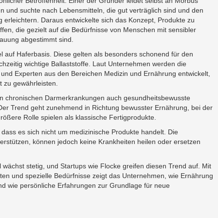
önlicher Betroffenheit: Einer der Gründer leidet selbst an Morbus
n und suchte nach Lebensmitteln, die gut verträglich sind und den
ag erleichtern. Daraus entwickelte sich das Konzept, Produkte zu
ffen, die gezielt auf die Bedürfnisse von Menschen mit sensibler
auung abgestimmt sind.
el auf Haferbasis. Diese gelten als besonders schonend für den
hzeitig wichtige Ballaststoffe. Laut Unternehmen werden die
und Experten aus den Bereichen Medizin und Ernährung entwickelt,
t zu gewährleisten.
von chronischen Darmerkrankungen auch gesundheitsbewusste
r Trend geht zunehmend in Richtung bewusster Ernährung, bei der
 größere Rolle spielen als klassische Fertigprodukte.
 dass es sich nicht um medizinische Produkte handelt. Die
terstützen, können jedoch keine Krankheiten heilen oder ersetzen
 wächst stetig, und Startups wie Flocke greifen diesen Trend auf. Mit
ten und spezielle Bedürfnisse zeigt das Unternehmen, wie Ernährung
nd wie persönliche Erfahrungen zur Grundlage für neue