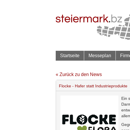
Startseite
Messeplan
Firm
« Zurück zu den News
Flocke - Hafer statt Industrieprodukte
Ein 
Darm
entw
alle
Gegr