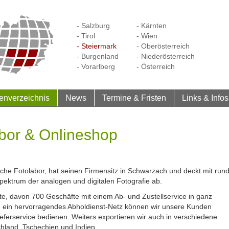
- Salzburg
- Kärnten
- Tirol
- Wien
- Steiermark
- Oberösterreich
- Burgenland
- Niederösterreich
- Vorarlberg
- Österreich
enverzeichnis
News
Termine & Fristen
Links & Infos
abor & Onlineshop
e Fotolabor, hat seinen Firmensitz in Schwarzach und deckt mit run
Spektrum der analogen und digitalen Fotografie ab.
fte, davon 700 Geschäfte mit einem Ab- und Zustellservice in ganz
d ein hervorragendes Abholdienst-Netz können wir unsere Kunden
ieferservice bedienen. Weiters exportieren wir auch in verschiedene
hland, Tschechien und Indien.