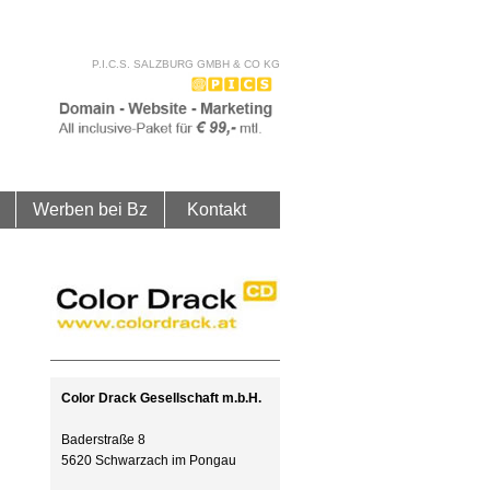
P.I.C.S. SALZBURG GMBH & CO KG
Werben bei Bz
Kontakt
d
Color Drack Gesellschaft m.b.H.
Baderstraße 8
5620 Schwarzach im Pongau